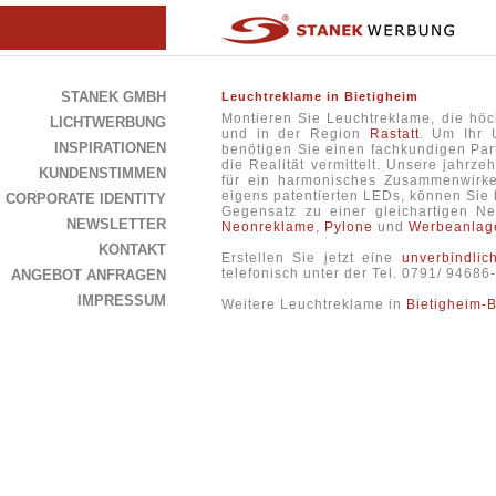
STANEK GMBH
Leuchtreklame in Bietigheim
Montieren Sie Leuchtreklame, die höc
LICHTWERBUNG
und in der Region
Rastatt
. Um Ihr 
INSPIRATIONEN
benötigen Sie einen fachkundigen Part
die Realität vermittelt. Unsere jahrz
KUNDENSTIMMEN
für ein harmonisches Zusammenwirk
eigens patentierten LEDs, können Sie 
CORPORATE IDENTITY
Gegensatz zu einer gleichartigen N
NEWSLETTER
Neonreklame
,
Pylone
und
Werbeanlag
KONTAKT
Erstellen Sie jetzt eine
unverbindlic
telefonisch unter der Tel. 0791/ 94686
ANGEBOT ANFRAGEN
IMPRESSUM
Weitere Leuchtreklame in
Bietigheim-