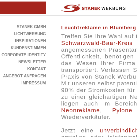
STANEK GMBH
Leuchtreklame in Blumberg
LICHTWERBUNG
Treffen Sie Ihre Wahl au
INSPIRATIONEN
Schwarzwald-Baar-Kreis
u
KUNDENSTIMMEN
angemessenen Präsentanti
CORPORATE IDENTITY
Öffentlichkeit, benötige
NEWSLETTER
das Wesen Ihrer Firma 
KONTAKT
transportiert. Verlassen 
Praxis von Stanek Werbu
ANGEBOT ANFRAGEN
Mit unseren selbst patent
IMPRESSUM
90% der Stromkosten für 
zu einer gleichartigen N
liegen auch im Berei
Neonreklame
,
Pylone
Wiederverkäufer.
Jetzt eine
unverbindli