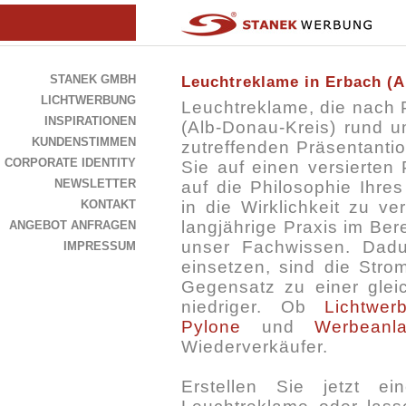
STANEK GMBH
Leuchtreklame in Erbach (A
LICHTWERBUNG
Leuchtreklame, die nach P
INSPIRATIONEN
(Alb-Donau-Kreis) rund 
KUNDENSTIMMEN
zutreffenden Präsentantio
CORPORATE IDENTITY
Sie auf einen versierten
NEWSLETTER
auf die Philosophie Ihr
KONTAKT
in die Wirklichkeit zu v
langjährige Praxis im Ber
ANGEBOT ANFRAGEN
unser Fachwissen. Dadu
IMPRESSUM
einsetzen, sind die Stro
Gegensatz zu einer gle
niedriger. Ob
Lichtwer
Pylone
und
Werbeanl
Wiederverkäufer.
Erstellen Sie jetzt e