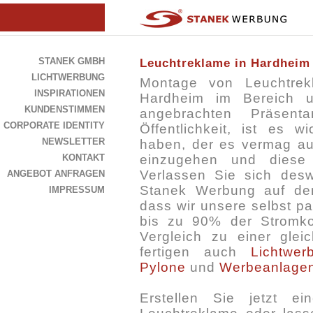
STANEK GMBH
Leuchtreklame in Hardheim
LICHTWERBUNG
Montage von Leuchtrek
INSPIRATIONEN
Hardheim im Bereich
KUNDENSTIMMEN
angebrachten Präsenta
CORPORATE IDENTITY
Öffentlichkeit, ist es 
NEWSLETTER
haben, der es vermag au
KONTAKT
einzugehen und diese i
Verlassen Sie sich des
ANGEBOT ANFRAGEN
Stanek Werbung auf dem
IMPRESSUM
dass wir unsere selbst p
bis zu 90% der Stromko
Vergleich zu einer glei
fertigen auch
Lichtwer
Pylone
und
Werbeanlage
Erstellen Sie jetzt e