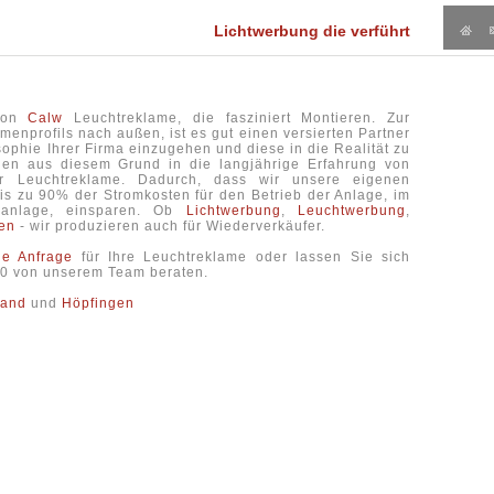
Lichtwerbung die verführt
gion
Calw
Leuchtreklame, die fasziniert Montieren. Zur
enprofils nach außen, ist es gut einen versierten Partner
ophie Ihrer Firma einzugehen und diese in die Realität zu
auen aus diesem Grund in die langjährige Erfahrung von
 Leuchtreklame. Dadurch, dass wir unsere eigenen
is zu 90% der Stromkosten für den Betrieb der Anlage, im
nanlage, einsparen. Ob
Lichtwerbung
,
Leuchtwerbung
,
en
- wir produzieren auch für Wiederverkäufer.
he Anfrage
für Ihre Leuchtreklame oder lassen Sie sich
6-0 von unserem Team beraten.
and
und
Höpfingen