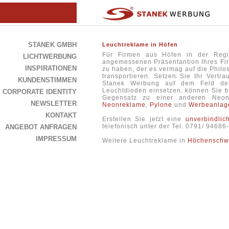
STANEK GMBH
Leuchtreklame in Höfen
Für Firmen aus Höfen in der Re
LICHTWERBUNG
angemessenen Präsentantion Ihres Firm
INSPIRATIONEN
zu haben, der es vermag auf die Philos
transportieren. Setzen Sie Ihr Vertr
KUNDENSTIMMEN
Stanek Werbung auf dem Feld der
Leuchtdioden einsetzen, können Sie b
CORPORATE IDENTITY
Gegensatz zu einer anderen Neo
NEWSLETTER
Neonreklame
,
Pylone
und
Werbeanlag
KONTAKT
Erstellen Sie jetzt eine
unverbindlic
telefonisch unter der Tel. 0791/ 9468
ANGEBOT ANFRAGEN
IMPRESSUM
Weitere Leuchtreklame in
Höchenschw