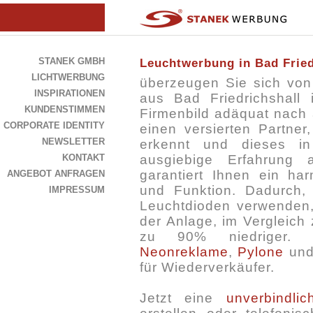
STANEK GMBH
Leuchtwerbung in Bad Fried
LICHTWERBUNG
überzeugen Sie sich von
INSPIRATIONEN
aus Bad Friedrichshal
KUNDENSTIMMEN
Firmenbild adäquat nach 
CORPORATE IDENTITY
einen versierten Partne
NEWSLETTER
erkennt und dieses in 
KONTAKT
ausgiebige Erfahrung
garantiert Ihnen ein h
ANGEBOT ANFRAGEN
und Funktion. Dadurch, 
IMPRESSUM
Leuchtdioden verwenden, 
der Anlage, im Vergleich
zu 90% niedriger
Neonreklame
,
Pylone
un
für Wiederverkäufer.
Jetzt eine
unverbindli