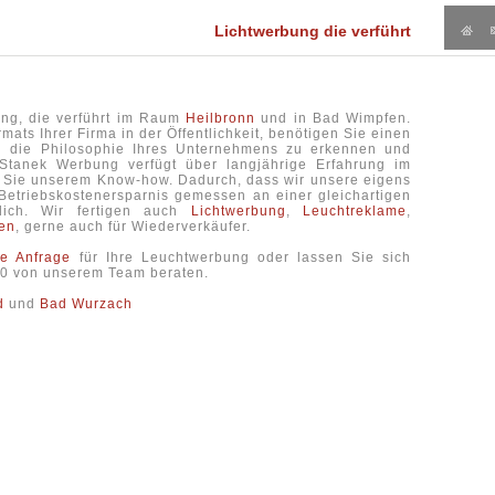
Lichtwerbung die verführt
ng, die verführt im Raum
Heilbronn
und in Bad Wimpfen.
mats Ihrer Firma in der Öffentlichkeit, benötigen Sie einen
ag die Philosophie Ihres Unternehmens zu erkennen und
. Stanek Werbung verfügt über langjährige Erfahrung im
 Sie unserem Know-how. Dadurch, dass wir unsere eigens
 Betriebskostenersparnis gemessen an einer gleichartigen
ich. Wir fertigen auch
Lichtwerbung
,
Leuchtreklame
,
en
, gerne auch für Wiederverkäufer.
he Anfrage
für Ihre Leuchtwerbung oder lassen Sie sich
6-0 von unserem Team beraten.
d
und
Bad Wurzach