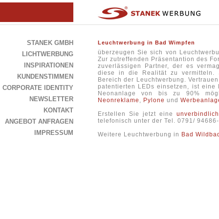
STANEK GMBH
Leuchtwerbung in Bad Wimpfen
überzeugen Sie sich von Leuchtwerbu
LICHTWERBUNG
Zur zutreffenden Präsentantion des For
INSPIRATIONEN
zuverlässigen Partner, der es verm
diese in die Realität zu vermitteln
KUNDENSTIMMEN
Bereich der Leuchtwerbung. Vertrauen
patentierten LEDs einsetzen, ist eine
CORPORATE IDENTITY
Neonanlage von bis zu 90% mögl
NEWSLETTER
Neonreklame
,
Pylone
und
Werbeanlag
KONTAKT
Erstellen Sie jetzt eine
unverbindlic
telefonisch unter der Tel. 0791/ 9468
ANGEBOT ANFRAGEN
IMPRESSUM
Weitere Leuchtwerbung in
Bad Wildba