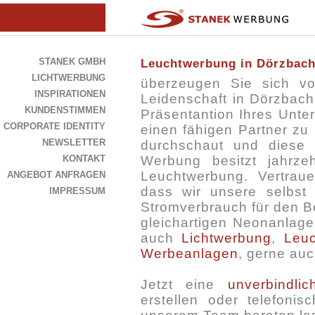
STANEK GMBH
Leuchtwerbung in Dörzbac
LICHTWERBUNG
überzeugen Sie sich v
INSPIRATIONEN
Leidenschaft in Dörzbac
KUNDENSTIMMEN
Präsentantion Ihres Unte
CORPORATE IDENTITY
einen fähigen Partner zu 
NEWSLETTER
durchschaut und diese in
KONTAKT
Werbung besitzt jahrze
Leuchtwerbung. Vertrau
ANGEBOT ANFRAGEN
dass wir unsere selbst 
IMPRESSUM
Stromverbrauch für den Be
gleichartigen Neonanlage
auch
Lichtwerbung
,
Leuc
Werbeanlagen
, gerne auc
Jetzt eine
unverbindli
erstellen oder telefoni