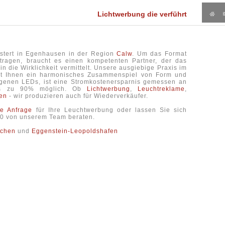
Lichtwerbung die verführt
stert in Egenhausen in der Region
Calw
. Um das Format
tragen, braucht es einen kompetenten Partner, der das
n die Wirklichkeit vermittelt. Unsere ausgiebige Praxis im
ert Ihnen ein harmonisches Zusammenspiel von Form und
genen LEDs, ist eine Stromkostenersparnis gemessen an
is zu 90% möglich. Ob
Lichtwerbung
,
Leuchtreklame
,
en
- wir produzieren auch für Wiederverkäufer.
he Anfrage
für Ihre Leuchtwerbung oder lassen Sie sich
6-0 von unserem Team beraten.
rchen
und
Eggenstein-Leopoldshafen