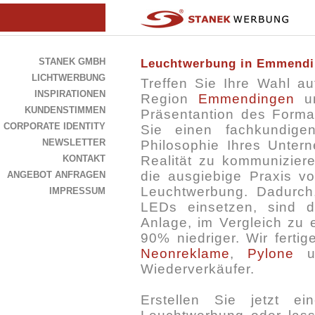
STANEK GMBH
Leuchtwerbung in Emmend
LICHTWERBUNG
Treffen Sie Ihre Wahl a
INSPIRATIONEN
Region
Emmendingen
un
KUNDENSTIMMEN
Präsentantion des Forma
CORPORATE IDENTITY
Sie einen fachkundige
NEWSLETTER
Philosophie Ihres Unter
KONTAKT
Realität zu kommuniziere
die ausgiebige Praxis 
ANGEBOT ANFRAGEN
Leuchtwerbung. Dadurch,
IMPRESSUM
LEDs einsetzen, sind d
Anlage, im Vergleich zu 
90% niedriger. Wir ferti
Neonreklame
,
Pylone
u
Wiederverkäufer.
Erstellen Sie jetzt e