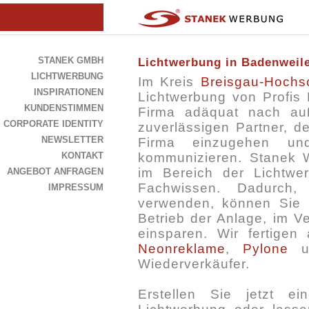
STANEK GMBH
Lichtwerbung in Badenweil
LICHTWERBUNG
Im Kreis
Breisgau-Hochs
INSPIRATIONEN
Lichtwerbung von Profis 
KUNDENSTIMMEN
Firma adäquat nach auß
CORPORATE IDENTITY
zuverlässigen Partner, d
NEWSLETTER
Firma einzugehen und
KONTAKT
kommunizieren. Stanek W
im Bereich der Lichtwe
ANGEBOT ANFRAGEN
Fachwissen. Dadurch
IMPRESSUM
verwenden, können Sie 
Betrieb der Anlage, im V
einsparen. Wir fertige
Neonreklame
,
Pylone
u
Wiederverkäufer.
Erstellen Sie jetzt e