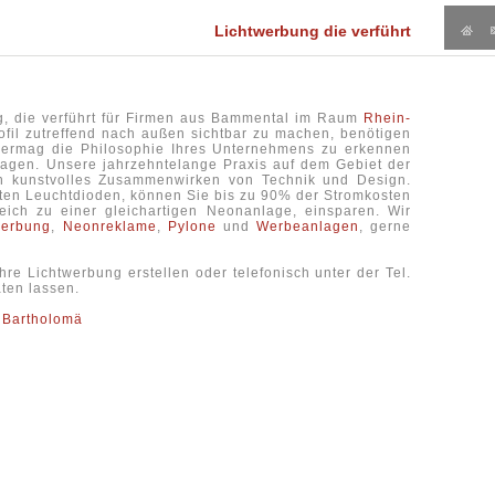
Lichtwerbung die verführt
g, die verführt für Firmen aus Bammental im Raum
Rhein-
fil zutreffend nach außen sichtbar zu machen, benötigen
 vermag die Philosophie Ihres Unternehmens zu erkennen
tragen. Unsere jahrzehntelange Praxis auf dem Gebiet der
in kunstvolles Zusammenwirken von Technik und Design.
rten Leuchtdioden, können Sie bis zu 90% der Stromkosten
eich zu einer gleichartigen Neonanlage, einsparen. Wir
werbung
,
Neonreklame
,
Pylone
und
Werbeanlagen
, gerne
Ihre Lichtwerbung erstellen oder telefonisch unter der Tel.
ten lassen.
d
Bartholomä