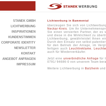
STANEK GMBH
Lichtwerbung in Bammental
überzeugen Sie sich von Lichtwerbun
LICHTWERBUNG
Neckar-Kreis
. Um Ihr Unternehmenspro
INSPIRATIONEN
Sie einen versierten Partner, der es
und diese in die Wirklichkeit zu über
KUNDENSTIMMEN
Lichtwerbung, gewährleistet Ihnen e
Durch den Einsatz von selbst patentie
CORPORATE IDENTITY
für den Betrieb der Anlage, im Vergl
NEWSLETTER
fertigen auch
Leuchtreklame
,
Leucht
auch für Wiederverkäufer.
KONTAKT
Jetzt eine
unverbindliche Anfrage
für 
ANGEBOT ANFRAGEN
0791/ 94686-0 von unserem Team bera
IMPRESSUM
Weitere Lichtwerbung in
Balzheim
un