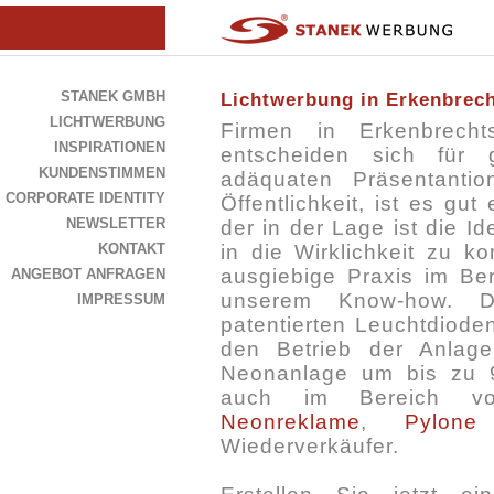
STANEK GMBH
Lichtwerbung in Erkenbrech
LICHTWERBUNG
Firmen in Erkenbrech
INSPIRATIONEN
entscheiden sich für 
KUNDENSTIMMEN
adäquaten Präsentantio
CORPORATE IDENTITY
Öffentlichkeit, ist es gu
NEWSLETTER
der in der Lage ist die Id
KONTAKT
in die Wirklichkeit zu k
ausgiebige Praxis im Ber
ANGEBOT ANFRAGEN
unserem Know-how. D
IMPRESSUM
patentierten Leuchtdiode
den Betrieb der Anlage
Neonanlage um bis zu 9
auch im Bereich 
Neonreklame
,
Pylone
Wiederverkäufer.