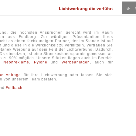
Lichtwerbung die verführt
bung, die höchsten Ansprüchen gerecht wird im Raum
n aus Feldberg. Zur würdigen Präsentantion Ihres
cht es einen fachkundigen Partner, der im Stande ist auf
 und diese in die Wirklichkeit zu vermitteln. Vertrauen Sie
Stanek Werbung auf dem Feld der Lichtwerbung. Dadurch,
EDs einsetzen, ist eine Stromkostenersparnis gemessen an
is zu 90% möglich. Unsere Stärken liegen auch im Bereich
,
Neonreklame
,
Pylone
und
Werbeanlagen
, auch für
che Anfrage
für Ihre Lichtwerbung oder lassen Sie sich
6-0 von unserem Team beraten.
nd
Fellbach