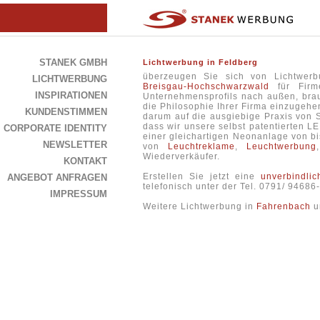
STANEK GMBH
Lichtwerbung in Feldberg
überzeugen Sie sich von Lichtwer
LICHTWERBUNG
Breisgau-Hochschwarzwald
für Firme
INSPIRATIONEN
Unternehmensprofils nach außen, brau
die Philosophie Ihrer Firma einzugehen
KUNDENSTIMMEN
darum auf die ausgiebige Praxis von 
dass wir unsere selbst patentierten L
CORPORATE IDENTITY
einer gleichartigen Neonanlage von b
NEWSLETTER
von
Leuchtreklame
,
Leuchtwerbung
Wiederverkäufer.
KONTAKT
Erstellen Sie jetzt eine
unverbindli
ANGEBOT ANFRAGEN
telefonisch unter der Tel. 0791/ 9468
IMPRESSUM
Weitere Lichtwerbung in
Fahrenbach
u