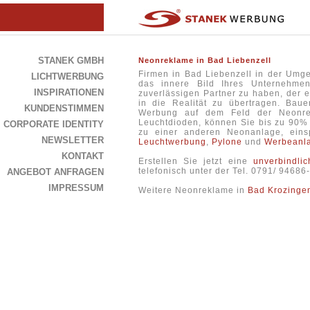
STANEK GMBH
Neonreklame in Bad Liebenzell
Firmen in Bad Liebenzell in der Um
LICHTWERBUNG
das innere Bild Ihres Unternehme
INSPIRATIONEN
zuverlässigen Partner zu haben, der 
in die Realität zu übertragen. Bau
KUNDENSTIMMEN
Werbung auf dem Feld der Neonrek
Leuchtdioden, können Sie bis zu 90% 
CORPORATE IDENTITY
zu einer anderen Neonanlage, eins
NEWSLETTER
Leuchtwerbung
,
Pylone
und
Werbeanl
KONTAKT
Erstellen Sie jetzt eine
unverbindli
telefonisch unter der Tel. 0791/ 94686
ANGEBOT ANFRAGEN
IMPRESSUM
Weitere Neonreklame in
Bad Krozinge