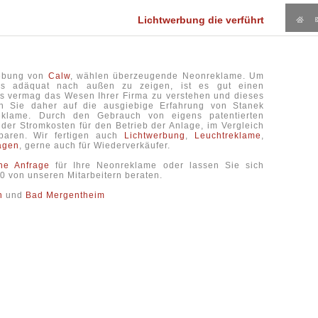
Lichtwerbung die verführt
gebung von
Calw
, wählen überzeugende Neonreklame. Um
ns adäquat nach außen zu zeigen, ist es gut einen
es vermag das Wesen Ihrer Firma zu verstehen und dieses
en Sie daher auf die ausgiebige Erfahrung von Stanek
lame. Durch den Gebrauch von eigens patentierten
der Stromkosten für den Betrieb der Anlage, im Vergleich
paren. Wir fertigen auch
Lichtwerbung
,
Leuchtreklame
,
agen
, gerne auch für Wiederverkäufer.
che Anfrage
für Ihre Neonreklame oder lassen Sie sich
-0 von unseren Mitarbeitern beraten.
n
und
Bad Mergentheim