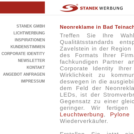
STANEK GMBH
Neonreklame in Bad Teinach
LICHTWERBUNG
Treffen Sie Ihre Wah
INSPIRATIONEN
Qualitätsstandards ent
KUNDENSTIMMEN
Zavelstein in der Region
CORPORATE IDENTITY
des Formats Ihrer Fir
NEWSLETTER
fachkundigen Partner a
KONTAKT
Corporate Identity Ihr
Wirklichkeit zu kommun
ANGEBOT ANFRAGEN
deswegen in die ausgieb
IMPRESSUM
dem Feld der Neonrekla
LEDs, ist der Stromverb
Gegensatz zu einer gle
geringer. Wir fertige
Leuchtwerbung
,
Pylone
Wiederverkäufer.