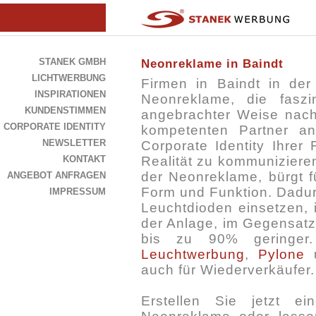
STANEK GMBH
Neonreklame in Baindt
LICHTWERBUNG
Firmen in Baindt in d
INSPIRATIONEN
Neonreklame, die faszi
KUNDENSTIMMEN
angebrachter Weise nach
CORPORATE IDENTITY
kompetenten Partner an
NEWSLETTER
Corporate Identity Ihrer
KONTAKT
Realität zu kommuniziere
der Neonreklame, bürgt f
ANGEBOT ANFRAGEN
Form und Funktion. Dadurc
IMPRESSUM
Leuchtdioden einsetzen, 
der Anlage, im Gegensatz
bis zu 90% geringe
Leuchtwerbung
,
Pylone
auch für Wiederverkäufer.
Erstellen Sie jetzt e