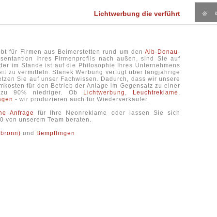
Lichtwerbung die verführt
ebt für Firmen aus Beimerstetten rund um den
Alb-Donau-
sentantion Ihres Firmenprofils nach außen, sind Sie auf
der im Stande ist auf die Philosophie Ihres Unternehmens
it zu vermitteln. Stanek Werbung verfügt über langjährige
etzen Sie auf unser Fachwissen. Dadurch, dass wir unsere
mkosten für den Betrieb der Anlage im Gegensatz zu einer
s zu 90% niedriger. Ob
Lichtwerbung
,
Leuchtreklame
,
agen
- wir produzieren auch für Wiederverkäufer.
che Anfrage
für Ihre Neonreklame oder lassen Sie sich
6-0 von unserem Team beraten.
lbronn)
und
Bempflingen