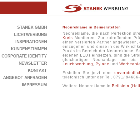
STANEK GMBH
Neonreklame in Beimerstetten
Neonreklame, die nach Perfektion str
LICHTWERBUNG
Kreis
Montieren. Zur zutreffenden Prä
INSPIRATIONEN
einen versierten Partner angewiesen, 
einzugehen und diese in die Wirklichke
KUNDENSTIMMEN
Praxis im Bereich der Neonreklame. S
eigenen LEDs einsetzen, sind die Stro
CORPORATE IDENTITY
gleichartigen Neonanlage um bi
NEWSLETTER
Leuchtwerbung
,
Pylone
und
Werbeanl
KONTAKT
Erstellen Sie jetzt eine
unverbindli
telefonisch unter der Tel. 0791/ 9468
ANGEBOT ANFRAGEN
IMPRESSUM
Weitere Neonreklame in
Beilstein (Hei