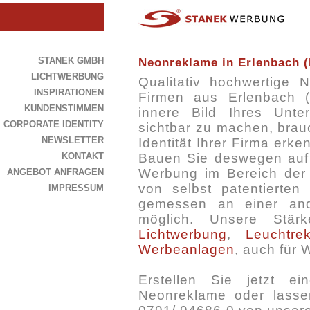
STANEK GMBH
Neonreklame in Erlenbach (
LICHTWERBUNG
Qualitativ hochwertige
INSPIRATIONEN
Firmen aus Erlenbach (
KUNDENSTIMMEN
innere Bild Ihres Un
CORPORATE IDENTITY
sichtbar zu machen, brauc
NEWSLETTER
Identität Ihrer Firma erken
KONTAKT
Bauen Sie deswegen auf 
Werbung im Bereich der
ANGEBOT ANFRAGEN
von selbst patentierten
IMPRESSUM
gemessen an einer an
möglich. Unsere Stär
Lichtwerbung
,
Leuchtre
Werbeanlagen
, auch für 
Erstellen Sie jetzt e
Neonreklame oder lassen