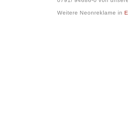
0791/ 94686-0 von unser
Weitere Neonreklame in
E