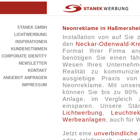
STANEK GMBH
Neonreklame in Haßmershe
LICHTWERBUNG
Installation von auf Sie
INSPIRATIONEN
den
Neckar-Odenwald-Kre
KUNDENSTIMMEN
Format Ihrer Firma a
CORPORATE IDENTITY
benötigen Sie einen fäh
NEWSLETTER
Wesen Ihres Unternehm
KONTAKT
Realität zu kommunizi
ausgiebige Praxis vo
ANGEBOT ANFRAGEN
Neonreklame. Mit unsere
IMPRESSUM
können Sie bis zu 90% 
Anlage, im Vergleich z
einsparen. Unsere St
Lichtwerbung
,
Leuchtre
Werbeanlagen
, auch für 
Jetzt eine
unverbindliche