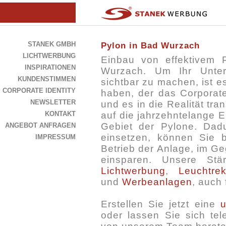
STANEK GMBH
Pylon in Bad Wurzach
LICHTWERBUNG
Einbau von effektivem
INSPIRATIONEN
Wurzach. Um Ihr Unter
KUNDENSTIMMEN
sichtbar zu machen, ist e
CORPORATE IDENTITY
haben, der das Corporate
NEWSLETTER
und es in die Realität tra
KONTAKT
auf die jahrzehntelange 
Gebiet der Pylone. Dad
ANGEBOT ANFRAGEN
einsetzen, können Sie 
IMPRESSUM
Betrieb der Anlage, im G
einsparen. Unsere St
Lichtwerbung
,
Leuchtre
und
Werbeanlagen
, auch 
Erstellen Sie jetzt eine
u
oder lassen Sie sich tel