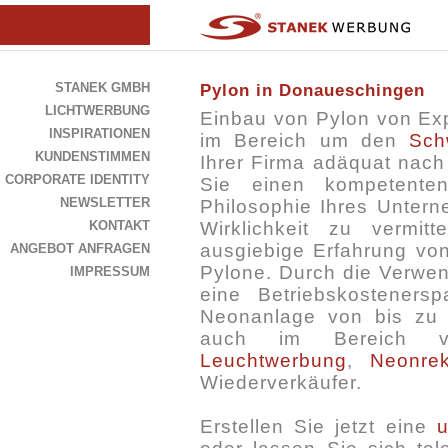
STANEK GMBH
Pylon in Donaueschingen
LICHTWERBUNG
Einbau von Pylon von Ex
INSPIRATIONEN
im Bereich um den
Sch
KUNDENSTIMMEN
Ihrer Firma adäquat nach
CORPORATE IDENTITY
Sie einen kompetente
NEWSLETTER
Philosophie Ihres Untern
KONTAKT
Wirklichkeit zu vermi
ausgiebige Erfahrung vo
ANGEBOT ANFRAGEN
Pylone. Durch die Verwen
IMPRESSUM
eine Betriebskosteners
Neonanlage von bis zu 
auch im Bereich
Leuchtwerbung
,
Neonre
Wiederverkäufer.
Erstellen Sie jetzt eine
u