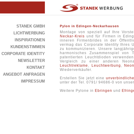
STANEK GMBH
Pylon in Edingen-Neckarhausen
Montage von speziell auf Ihre Vors
LICHTWERBUNG
Neckar-Kreis
und für Firmen in Eding
INSPIRATIONEN
inneren Firmenbildes in der Öffentli
vermag das Corporate Identity Ihres 
KUNDENSTIMMEN
zu kommunizieren. Unsere langjährige
harmonisches Zusammenspiel von T
CORPORATE IDENTITY
patentierten Leuchtdioden verwenden,
NEWSLETTER
Vergleich zu einer anderen Neo
Leuchtreklame
,
Leuchtwerbung
,
Neon
KONTAKT
Wiederverkäufer.
ANGEBOT ANFRAGEN
Erstellen Sie jetzt eine
unverbindlich
IMPRESSUM
unter der Tel. 0791/ 94686-0 von uns
Weitere Pylone in
Ebringen
und
Efring