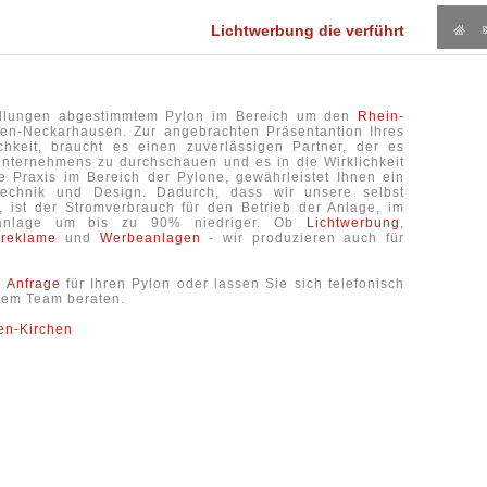
Lichtwerbung die verführt
tellungen abgestimmtem Pylon im Bereich um den
Rhein-
en-Neckarhausen. Zur angebrachten Präsentantion Ihres
chkeit, braucht es einen zuverlässigen Partner, der es
Unternehmens zu durchschauen und es in die Wirklichkeit
 Praxis im Bereich der Pylone, gewährleistet Ihnen ein
echnik und Design. Dadurch, dass wir unsere selbst
 ist der Stromverbrauch für den Betrieb der Anlage, im
nanlage um bis zu 90% niedriger. Ob
Lichtwerbung
,
reklame
und
Werbeanlagen
- wir produzieren auch für
e Anfrage
für Ihren Pylon oder lassen Sie sich telefonisch
erem Team beraten.
en-Kirchen