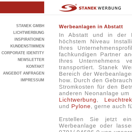
STANEK GMBH
Werbeanlagen in Abstatt
LICHTWERBUNG
In Abstatt und in der
INSPIRATIONEN
höchstem Niveau Installi
KUNDENSTIMMEN
Ihres Unternehmensprof
CORPORATE IDENTITY
fachkundigen Partner an
NEWSLETTER
Ihres Unternehmens ve
KONTAKT
transportiert. Stanek W
Bereich der Werbeanlagen
ANGEBOT ANFRAGEN
how. Durch den Gebrauch 
IMPRESSUM
Stromkosten für den Betr
anderen Neonanlage um bi
Lichtwerbung
,
Leuchtre
und
Pylone
, gerne auch f
Erstellen Sie jetzt e
Werbeanlage oder lassen