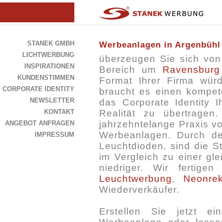
STANEK GMBH
Werbeanlagen in Argenbühl
LICHTWERBUNG
überzeugen Sie sich vo
INSPIRATIONEN
Bereich um
Ravensburg
KUNDENSTIMMEN
Format Ihrer Firma wür
CORPORATE IDENTITY
braucht es einen kompete
NEWSLETTER
das Corporate Identity 
KONTAKT
Realität zu übertragen
jahrzehntelange Praxis v
ANGEBOT ANFRAGEN
Werbeanlagen. Durch de
IMPRESSUM
Leuchtdioden, sind die S
im Vergleich zu einer gl
niedriger. Wir fertig
Leuchtwerbung
,
Neonre
Wiederverkäufer.
Erstellen Sie jetzt e