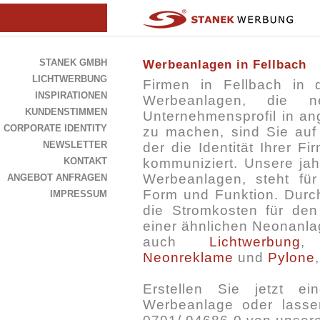
STANEK GMBH
Werbeanlagen in Fellbach
LICHTWERBUNG
Firmen in Fellbach in
INSPIRATIONEN
Werbeanlagen, die 
KUNDENSTIMMEN
Unternehmensprofil in an
CORPORATE IDENTITY
zu machen, sind Sie auf 
NEWSLETTER
der die Identität Ihrer Fi
KONTAKT
kommuniziert. Unsere jah
Werbeanlagen, steht fü
ANGEBOT ANFRAGEN
Form und Funktion. Durc
IMPRESSUM
die Stromkosten für den
einer ähnlichen Neonanlag
auch
Lichtwerbung
Neonreklame
und
Pylone
Erstellen Sie jetzt e
Werbeanlage oder lassen