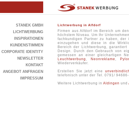
STANEK GMBH
Lichtwerbung in Alfdorf
Firmen aus Alfdorf im Bereich um de
LICHTWERBUNG
höchstem Niveau. Um Ihr Unternehmensp
INSPIRATIONEN
fachkundigen Partner zu haben, der 
einzugehen und diese in die Wirklic
KUNDENSTIMMEN
Bereich der Lichtwerbung, garantier
Design. Durch den Gebrauch von eige
CORPORATE IDENTITY
gemessen an einer gleichartigen 
NEWSLETTER
Leuchtwerbung
,
Neonreklame
,
Pylo
Wiederverkäufer.
KONTAKT
Erstellen Sie jetzt eine
unverbindli
ANGEBOT ANFRAGEN
telefonisch unter der Tel. 0791/ 9468
IMPRESSUM
Weitere Lichtwerbung in
Aldingen
und