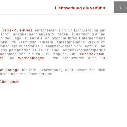
Lichtwerbung die verführt
n
Rems-Murr-Kreis
, entscheiden sich für Lichtwerbung auf
rofil adäquat nach außen zu tragen, ist es wichtig einen
in der Lage ist auf die Philosophie Ihres Unternehmens
hkeit zu vermitteln. Unsere jahrzehntelange Praxis im
t Ihnen ein kunstvolles Zusammenwirken von Technik und
ns patentierten LEDs, ist eine Betriebskostenersparnis
Neonanlage von bis zu 90% möglich. Ob
Leuchtreklame
,
ne
und
Werbeanlagen
- wir produzieren auch für
che Anfrage
für Ihre Lichtwerbung oder lassen Sie sich
6-0 von unserem Team beraten.
Allensbach