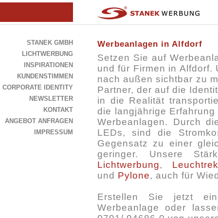
STANEK GMBH
Werbeanlagen in Alfdorf
LICHTWERBUNG
Setzen Sie auf Werbeanl
INSPIRATIONEN
und für Firmen in Alfdorf
KUNDENSTIMMEN
nach außen sichtbar zu m
CORPORATE IDENTITY
Partner, der auf die Ident
NEWSLETTER
in die Realität transport
KONTAKT
die langjährige Erfahrun
Werbeanlagen. Durch die
ANGEBOT ANFRAGEN
LEDs, sind die Stromko
IMPRESSUM
Gegensatz zu einer gle
geringer. Unsere Stä
Lichtwerbung
,
Leuchtre
und
Pylone
, auch für Wie
Erstellen Sie jetzt e
Werbeanlage oder lassen