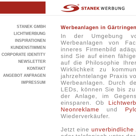
STANEK GMBH
Werbeanlagen in Gärtringe
LICHTWERBUNG
In der Umgebung 
INSPIRATIONEN
Werbeanlagen von Fac
KUNDENSTIMMEN
inneres Firmenbild adä
CORPORATE IDENTITY
sind Sie auf einen fähig
NEWSLETTER
auf die Philosophie Ihr
KONTAKT
Wirklichkeit zu kommu
jahrzehntelange Praxis v
ANGEBOT ANFRAGEN
Werbeanlagen. Durch de
IMPRESSUM
LEDs, können Sie bis zu
der Anlage, im Gegens
einsparen. Ob
Lichtwer
Neonreklame
und
Pyl
Wiederverkäufer.
Jetzt eine
unverbindliche